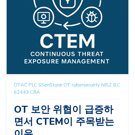
OTAC
PLC
SSenStone
OT
cybersecurity
NIS2
IEC
62443
CRA
OT 보안 위협이 급증하
면서 CTEM이 주목받는
이유