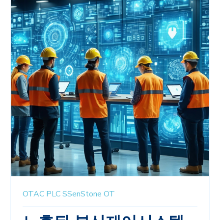
OTAC
PLC
SSenStone
OT