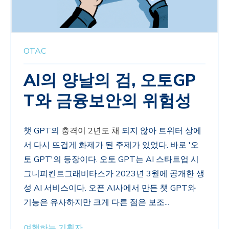
OTAC
AI의 양날의 검, 오토GP
T와 금융보안의 위험성
챗
GPT
의
충격이
2
년도 채
되지 않아 트위터 상에
서 다시 뜨겁게 화제가 된 주제가 있었다
.
바로
'
오
토
GPT'
의 등장이다
.
오토
GPT
는
AI
스타트업 시
그니피컨트그래비타스가
2023
년
3
월에 공개한 생
성
AI
서비스이다
.
오픈
AI
사에서 만든 챗
GPT
와
기능은 유사하지만 크게 다른 점은 보조...
여행하는 기획자