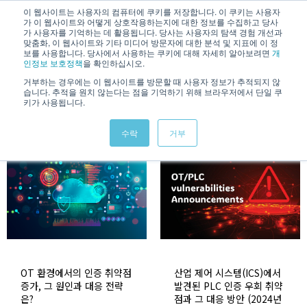
/
KOREAN
ENGLISH
이 웹사이트는 사용자의 컴퓨터에 쿠키를 저장합니다. 이 쿠키는 사용자
가 이 웹사이트와 어떻게 상호작용하는지에 대한 정보를 수집하고 당사
가 사용자를 기억하는 데 활용됩니다. 당사는 사용자의 탐색 경험 개선과
맞춤화, 이 웹사이트와 기타 미디어 방문자에 대한 분석 및 지표에 이 정
보를 사용합니다. 당사에서 사용하는 쿠키에 대해 자세히 알아보려면
개
인정보 보호정책
을 확인하십시오.
거부하는 경우에는 이 웹사이트를 방문할 때 사용자 정보가 추적되지 않
습니다. 추적을 원치 않는다는 점을 기억하기 위해 브라우저에서 단일 쿠
Blog
키가 사용됩니다.
수락
거부
OT 환경에서의 인증 취약점
산업 제어 시스템(ICS)에서
증가, 그 원인과 대응 전략
발견된 PLC 인증 우회 취약
은?
점과 그 대응 방안 (2024년