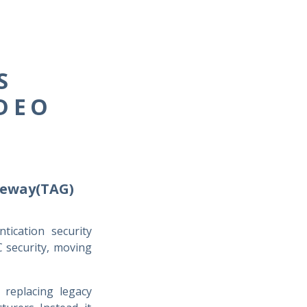
S
DEO
teway(TAG)
ication security
 security, moving
 replacing legacy