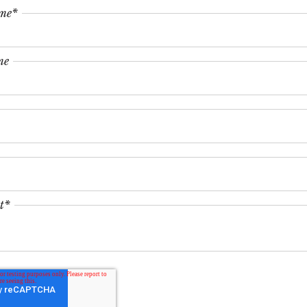
ame
*
me
t
*