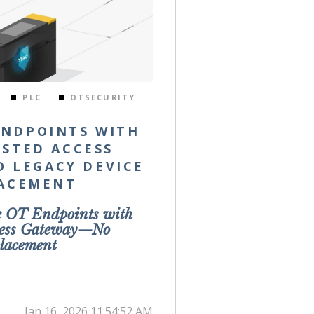
PLC
OTSECURITY
ENDPOINTS WITH
STED ACCESS
 LEGACY DEVICE
ACEMENT
e OT Endpoints with
cess Gateway—No
lacement
Jan 16, 2026 11:54:52 AM