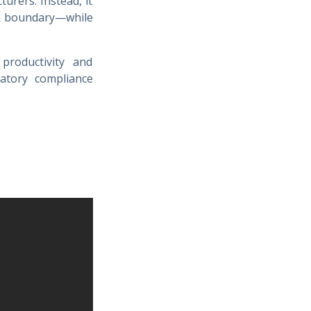
urers. Instead, it
rk boundary—while
productivity and
latory compliance