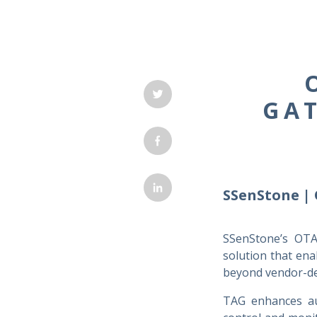
GA
SSenStone |
SSenStone’s OTA
solution that en
beyond vendor-dep
TAG enhances aut