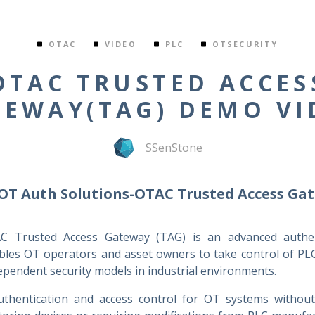
OTAC
VIDEO
PLC
OTSECURITY
OTAC TRUSTED ACCES
TEWAY(TAG) DEMO VI
SSenStone
OT Auth Solutions-OTAC Trusted Access Ga
C Trusted Access Gateway (TAG) is an advanced authent
ables OT operators and asset owners to take control of PLC
endent security models in industrial environments.
hentication and access control for OT systems without