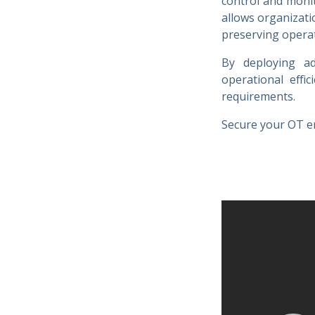
control and monit
allows organizat
preserving operat
By deploying ad
operational effi
requirements.
Secure your OT e