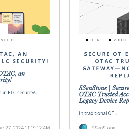
VIDEO
OTAC
VIDEO
TAC, AN
SECURE OT 
LC SECURITY!
OTAC TRU
GATEWAY—NO
OTAC, an
REPL
rity!
SSenStone | Secur
in PLC security!...
OTAC Trusted Ac
Legacy Device Rep
In traditional OT...
ar 27, 2024 11:19:12 AM
SSenStone