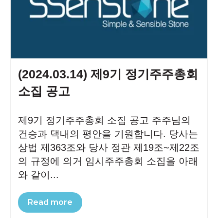
(2024.03.14) 제9기 정기주주총회
소집 공고
제9기 정기주주총회 소집 공고 주주님의
건승과 댁내의 평안을 기원합니다. 당사는
상법 제363조와 당사 정관 제19조~제22조
의 규정에 의거 임시주주총회 소집을 아래
와 같이...
Read more