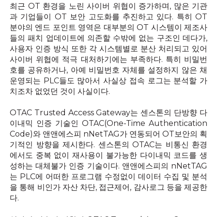
최근
OT
환경을 노린 사이버 위협이 증가하며
,
많은 기관
과 기업들이
OT
보안 고도화를 추진하고 있다
.
특히
OT
분야의 엔드 포인트 영역은 대부분의
OT
시스템이 제조사
들의 패치 업데이트에 의존할 수밖에 없는 구조인 데다가
,
사용자 인증 방식 또한 각 시스템별로 분산 처리되고 있어
사이버 위협에 적극 대처하기에는 부족하다
.
특히 비밀번
호를 공유하거나
,
아예 비밀번호 자체를 설정하지 않은 채
운영되는
PLC
들도 많아서 사실상 접속 로그는 분석할 가
치조차 없었던 것이 사실이다
.
OTAC Trusted Access Gateway는 센스톤의 단방향 다
이내믹 인증 기술인
OTAC(One-Time Authentication
Code)
와 앤앤에스피
nNetTAG
가 연동되어
OT
보안의 획
기적인 방향을 제시한다
.
센스톤의
OTAC
는 비통신 환경
에서도 중복 없이 재사용이 불가능한 다이내믹 코드를 생
성하는 대체불가 인증 기술이다
.
앤앤에스피의
nNetTAG
는
PLC
에 어떠한 프로그램 수정없이 데이터 수집 및 분석
을 통해 비인가 자산 차단
,
접근제어
,
감사로그 등을 제공한
다
.