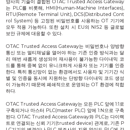
양사의 기술이 결합된
OTAC Trusted Access Gateway
는
PLC
를 비롯해
, HMI(Human-Machine Interfaces),
RTU(Remote Terminal Unit), DCS(Distributed Cont
rol System)
등 고정된 비밀번호를 사용하는
OT
기기에
모두 적용 가능하다
.
또한 설치 시
EU
의
NIS2
등 글로벌
보안 규제에 대응할 수 있다
.
OTAC Trusted Access Gateway는 비밀번호나 양방향
통신 또는 멀티채널을 열어야 하는 기존 인증 방식과는 달
리 매번 새롭게 생성되어 재사용이 불가능한 다이내믹 코
드를 통해 중복 없이 유니크하게 사용자 또는 기기를 인증
한다
.
특히 통신망이 없는 환경에서도 사용자 및 기기간 식
별 및 인증을 동시에 지원하는 단방향 다이내믹 코드 생성
이 가능하기 때문에 폐쇄적으로 운영되는
OT
환경에 적합
하다
.
OTAC Trusted Access Gateway는 모든
PLC
앞에
1:1
로
구축되거나 마스터
PLC(master PLC)
앞에
1:N
으로 구축
된다
. OTAC Trusted Access Gateway
와
PLC
는 다이렉
트로 연결되는 신뢰 기기
(trusted device)
관계로
,
기존
P
LC
기기의 변경이나
PLC
제조사의 지원 없이도
PLC
에 강