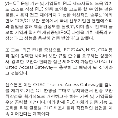
y
는
OT
운영 기관 및 기업들이
PLC
제조사들의 도움 없이
도 스스로 직접
PLC
인증 보안을 고도화 할 수 있는 것은
물론
,
사용자 접근 제어까지 가능한 혁신적인 솔루션
”
이라
면서
“ICS/OT
보안 분야에서 국내 선두기업인 앤앤에스피
와 협업을 통해 제품 완성도를 높였고
,
이미 출시 전부터 글
로벌 기업과 철저한 개념증명
(PoC)
과정을 거쳐 제품의 안
정성과 그 성능을 충분히 검증 받았다
”
고 말했다
.
또 그는
"
최근
EU
를 중심으로
IEC 62443, NIS2, CRA
등
과 같이 강력한 사이버 보안 규정 준수를 요구하는 상황에
서
,
강력한 보안과 편리한 접근 제어까지 가능한
OTAG Tr
usted Access Gateway
는 충분히 그 해답이 될 것
"
이라
고 덧붙였다
.
센스톤은 이번
OTAC Trusted Access Gateway
를 출시
를 계기로
,
기존
OT
환경을 그대로 유지하면서 인증 보안
취약점을 획기적으로 개선하고자 하는 기관 및 기업들을
우선 공략할 예정이다
.
이와 함께
PLC
자체의 인증 기능 고
도화를 위해 글로벌
PLC
제조사들과 직접적인 협업을 계
속 이어간다는 계획이다
.