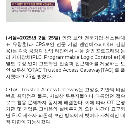
(서울=2025년 2월 25일
)
인증 보안 전문기업 센스톤
(
대
표 유창훈
)
과
CPS
보안 전문 기업 앤앤에스피
(
대표 김일
용
)
는 각종 공장과 산업 라인에서 사용 중인 프로그래밍 논
리 제어장치
(PLC, Programmable Logic Controller)
에
별도 수정 없이 고도화된 인증과 접근제어를 제공하는 보
안 솔루션
'OTAC Trusted Access Gateway(TAG)'
를 출
시했다고
25
일 밝혔다
.
OTAC Trusted Access Gateway는 고정값 기반의 비밀
번호 취약점은 물론
,
사실상 무용지물이나 다름없던 접속
로그 활용 문제까지 동시에 해결한다
.
이에 따라
OT
운영
기관 및 기업은 고비용의 설비투자와 오랜 시간이 요구되
던
PLC
제조사 의존적 보안 방식에서 벗어나 자체적인 대
책 마련이 가능해졌다
.