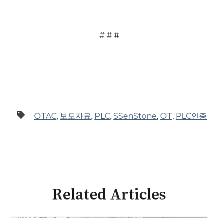
# # #
OTAC
,
보도자료
,
PLC
,
SSenStone
,
OT
,
PLC인증
Related Articles