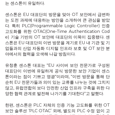
는 센스톤이 유일하다
.
센스톤은
EU
대표단의 방문을 맞아
OT
보안에서 급변하
는 도전 과제에 대응하는 방안을 소개하여 큰 관심을 받았
다
.
특히
PLC(Programmable Logic Controller)
인증
고도화를 위한
OTAC(One-Time Authentication Cod
e)
기술 기반의
OT
보안에 대표단의 이목이 집중됐다
.
센
스톤은
EU
대표단의 이번 방문을 계기로
EU
내 기관 및 기
업들과의 산업 자동화 디지털 인프라 보호 및
OT
보안 분
야에서의 협력을 모색해 나갈 방침이다
.
유창훈 센스톤 대표는
"EU
사이버 보안 전문가로 구성된
대표단이 이번에 유일하게 공식 방문한 보안 기업이 센스
톤이라는 점이 기쁘고 영광
"
이라며
, "
이번 방문을 통해 단
순히
EU
전문가들과 의미 있는 교류를 나누는 것에 그치지
않고
,
유럽연합의 보다 안전한 산업 인프라 구축을 위한 다
양한 협력 관계로 발전해 나가기를 기대한다
"
고 말했다
.
한편
,
센스톤은
PLC
자체의 인증 기능 고도화를 위한
OT
보안 솔루션
‘PLC OTAC’
외에
,
별도의
PLC
수정 없이 고