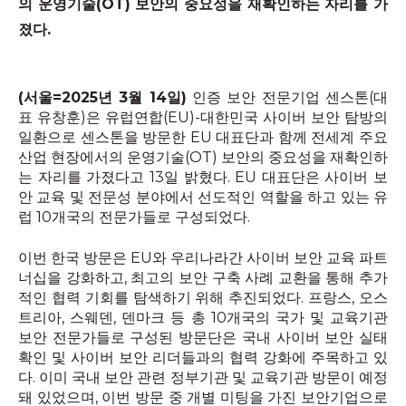
의 운영기술
(OT)
보안의 중요성을 재확인하는 자리를 가
졌다
.
(서울=2025년 3월 14일
)
인증 보안 전문기업 센스톤
(
대
표 유창훈
)
은 유럽연합
(EU)-
대한민국 사이버 보안 탐방의
일환으로 센스톤을 방문한
EU
대표단과 함께 전세계 주요
산업 현장에서의 운영기술
(OT)
보안의 중요성을 재확인하
는 자리를 가졌다고
13
일 밝혔다
. EU
대표단은 사이버 보
안 교육 및 전문성 분야에서 선도적인 역할을 하고 있는 유
럽
10
개국의 전문가들로 구성되었다
.
이번 한국 방문은
EU
와 우리나라간 사이버 보안 교육 파트
너십을 강화하고
,
최고의 보안 구축 사례 교환을 통해 추가
적인 협력 기회를 탐색하기 위해 추진되었다
.
프랑스
,
오스
트리아
,
스웨덴
,
덴마크 등 총
10
개국의 국가 및 교육기관
보안 전문가들로 구성된 방문단은 국내 사이버 보안 실태
확인 및 사이버 보안 리더들과의 협력 강화에 주목하고 있
다
.
이미 국내 보안 관련 정부기관 및 교육기관 방문이 예정
돼 있었으며
,
이번 방문 중 개별 미팅을 가진 보안기업으로