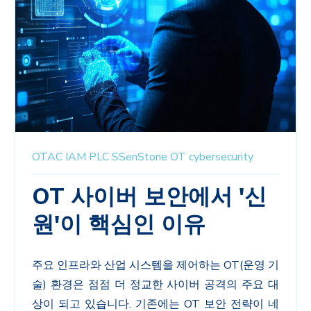
OTAC
IAM
PLC
SSenStone
OT
cybersecurity
OT 사이버 보안에서 '신
원'이 핵심인 이유
주요 인프라와 산업 시스템을 제어하는
OT(
운영 기
술
)
환경은 점점 더 정교한 사이버 공격의 주요 대
상이 되고 있습니다
.
기존에는
OT
보안 전략이 네