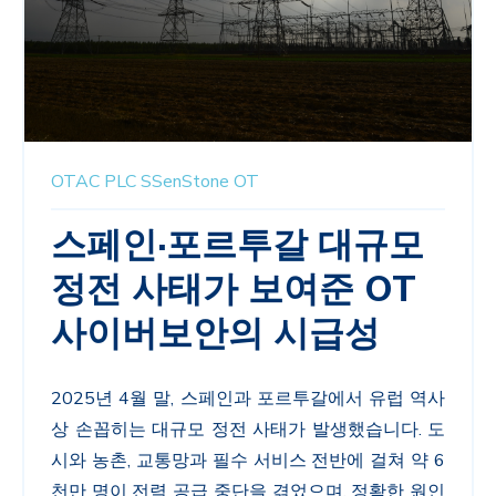
OTAC
PLC
SSenStone
OT
스페인·포르투갈 대규모
정전 사태가 보여준 OT
사이버보안의 시급성
2025
년
4
월 말
,
스페인과 포르투갈에서 유럽 역사
상 손꼽히는 대규모 정전 사태가 발생했습니다
.
도
시와 농촌
,
교통망과 필수 서비스 전반에 걸쳐 약
6
천만 명이 전력 공급 중단을 겪었으며
,
정확한 원인