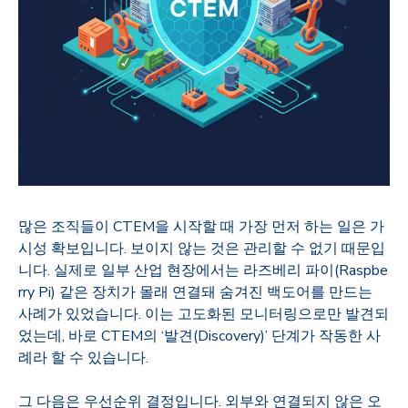
많은 조직들이
CTEM
을 시작할 때 가장 먼저 하는 일은 가
시성 확보입니다
.
보이지 않는 것은 관리할 수 없기 때문입
니다
.
실제로 일부 산업 현장에서는 라즈베리 파이
(Raspbe
rry Pi)
같은 장치가 몰래 연결돼 숨겨진 백도어를 만드는
사례가 있었습니다
.
이는 고도화된 모니터링으로만 발견되
었는데
,
바로
CTEM
의
‘
발견
(Discovery)’
단계가 작동한 사
례라 할 수 있습니다
.
그 다음은 우선순위 결정입니다
.
외부와 연결되지 않은 오