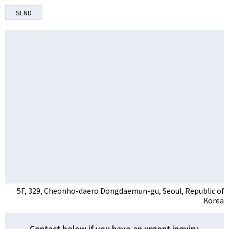
5F, 329, Cheonho-daero Dongdaemun-gu, Seoul, Republic of
Korea
Contact below if you have an urgent inquiry.