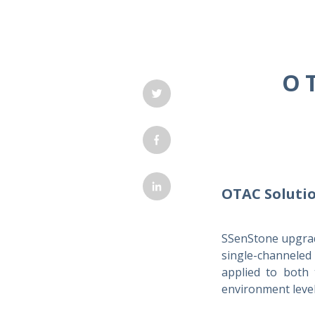
O
OTAC Solutio
SSenStone upgrade
single-channeled
applied to both
environment leve