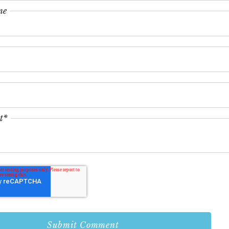
me
t
*