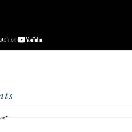
nts
ame
*