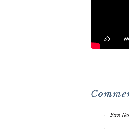
Comme
First N