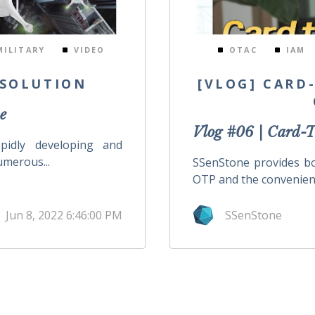
MILITARY
VIDEO
OTAC
IAM
 SOLUTION
[VLOG] CARD
e
Vlog #06 | Card-
pidly developing and
umerous...
SSenStone provides bo
OTP and the convenienc
Jun 8, 2022 6:46:00 PM
SSenStone