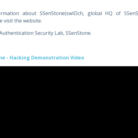
formation about SSenStone(swIDch, global HQ of SSe
 visit the website.
Authentication Security Lab, SSenStone.
ne - Hacking Demonstration Video