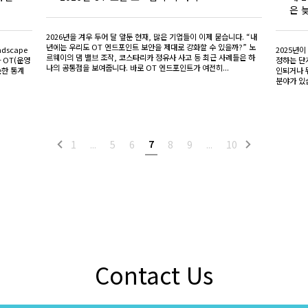
은 
2026년을 겨우 두어 달 앞둔 현재, 많은 기업들이 이제 묻습니다. “내
년에는 우리도 OT 엔드포인트 보안을 제대로 강화할 수 있을까?” 노
dscape
2025년
르웨이의 댐 밸브 조작, 코스타리카 정유사 사고 등 최근 사례들은 하
가 OT(운영
정하는 단
나의 공통점을 보여줍니다. 바로 OT 엔드포인트가 여전히...
순한 통계
인되거나 
분야가 있습
7
1
...
5
6
8
9
...
10
Contact Us