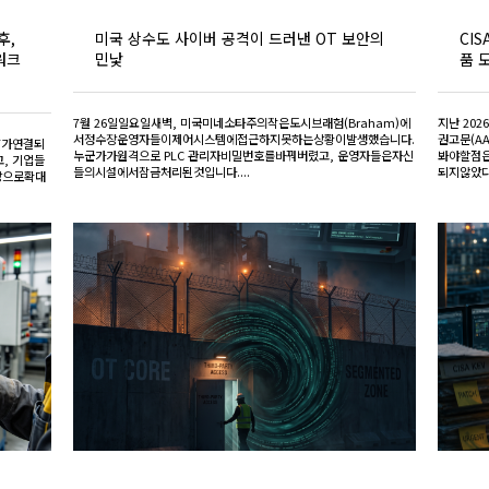
후,
미국 상수도 사이버 공격이 드러낸 OT 보안의
CIS
워크
민낯
품 
7월 26일일요일새벽, 미국미네소타주의작은도시브래험(Braham)에
지난 202
서정수장운영자들이제어시스템에접근하지못하는상황이발생했습니다.
권고문(A
T가연결되
누군가가원격으로 PLC 관리자비밀번호를바꿔버렸고, 운영자들은자신
봐야할점은
, 기업들
들의시설에서잠금처리된것입니다....
되지않았다
어망으로확대