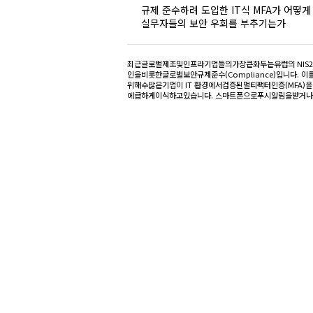
규제 준수하려 도입한 IT식 MFA가 어떻게
실무자들의 보안 우회를 부추기는가
최근글로벌제조및인프라기업들의가장큰화두는유럽의 NIS2
인을비롯한글로벌보안규제준수(Compliance)입니다. 
위해수많은기업이 IT 환경에서검증된멀티팩터인증(MFA)을 
에급하게이식하고있습니다. 스마트폰으로푸시알림을받거나 OT