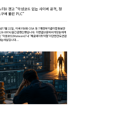
A·FBI 경고 “악성코드 없는 사이버 공격, 정
도구에 뚫린 PLC”
6년 7월 22일, 미국 FBI와 CISA 등 7개정부기관이합동보안
A26-097A)을긴급갱신했습니다. 이번권고문에서가장눈여겨
 '악성코드(Malware)'나 '제로데이취약점'이단한건도언급
는사실입니다....