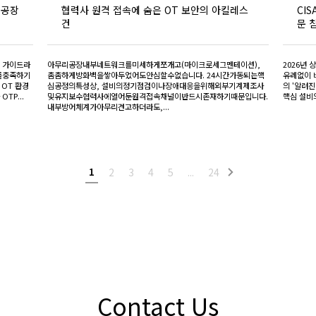
 공장
협력사 원격 접속에 숨은 OT 보안의 아킬레스
CI
건
문 
 가이드라
아무리공장내부네트워크를미세하게쪼개고(마이크로세그멘테이션),
2026년 
이를충족하기
촘촘하게방화벽을쌓아두었어도안심할수없습니다. 24시간가동되는핵
유례없이 
OT 환경
심공정의특성상, 설비의정기점검이나장애대응을위해외부기계제조사
의 '알려진
P...
및유지보수협력사에열어둔원격접속채널이반드시존재하기때문입니다.
핵심 설비의
내부방어체계가아무리견고하더라도,...
1
2
3
4
5
...
24
Contact Us