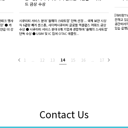
드 금상 수상
[아리랑TV]
전하고 있
 핀테크 행사
시큐리티 서비스 분야 '올해의 스타트업' 단독 선정 ... 국제 보안 시상
공간에서의
장' ● 카
식 6관왕 쾌거 센스톤, 사이버시큐리티 글로벌 엑셀런스 어워드 금상
있는 은행
보안은 더 강
수상 ● 시큐리티 서비스 분야 8개 기업과 경합하여 '올해의 스사트업'
단독 수상 ● USIM 및 IC 칩에 OTAC 애플릿...
14
1
...
12
13
15
16
...
17
Contact Us