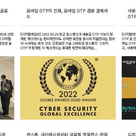
'글로
모바일 OTP의 진화, 모바일 OTP 겸용 결제카
사용
드
OT
KDB 산업
[디지털데일리] 2022.05.29 최근 토스뱅크가 내놓은 OTP 기능이 탑
[디지털데일
적 디지털
재된 체크카드는 편리하면서도 강력한 보안을 동시에 지원한다는 점에
OTP'로 
성장성 높
서 시사하는 바가 크다. 인증보안 기술 스타트업 센스톤의 '스위치
하는 OTP
OTP'가 탑재된 이 체크카드는 휴대폰 뒷면에 태깅하는...
고, 사용하
시장
센스톤, 사이버시큐리티 글로벌 엑셀런스 어워
디지