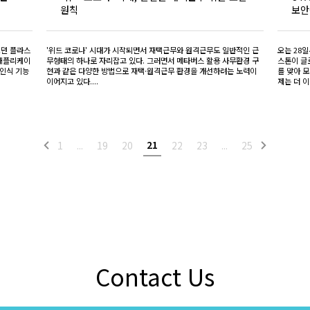
원칙
보안
오던 플라스
'위드 코로나' 시대가 시작되면서 재택근무와 원격근무도 일반적인 근
오는 28일
 애플리케이
무형태의 하나로 자리잡고 있다. 그러면서 메타버스 활용 사무환경 구
스톤이 글로
 인식 기능
현과 같은 다양한 방법으로 재택·원격근무 환경을 개선하려는 노력이
를 맞아 모
이어지고 있다....
제는 더 이
21
1
...
19
20
22
23
...
25
Contact Us