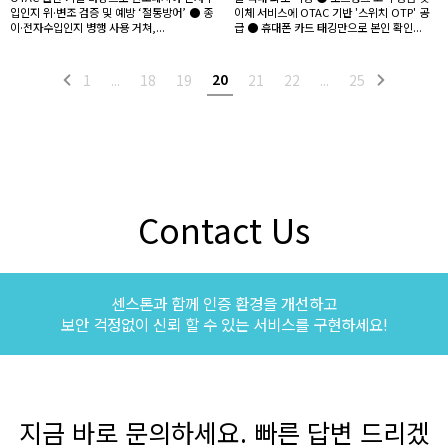
입인지 위·변조 검증 및 예방 ‘철통방어’ ● 종
이체 서비스에 OTAC 기반 '스위치 OTP' 공
이·전자수입인지 병행 사용 거쳐,...
급 ● 휴대폰 카드 태깅만으로 본인 확인...
20
1
...
18
19
21
22
...
25
Contact Us
센스톤과 함께 인증 환경을 개선하고
보안 걱정없이 신뢰 할 수 있는 서비스를 구현하세요!
지금 바로 문의하세요. 빠른 답변 드리겠