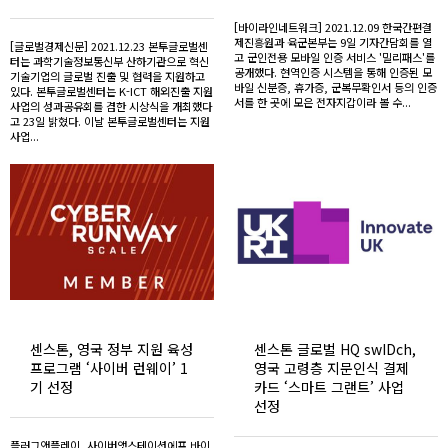
[바이라인네트워크] 2021.12.09 한국간편결
제진흥원과 육군본부는 9일 기자간담회를 열
[글로벌경제신문] 2021.12.23 본투글로벌센
고 군인전용 모바일 인증 서비스 '밀리패스'를
터는 과학기술정보통신부 산하기관으로 혁신
공개했다. 현역인증 시스템을 통해 인증된 모
기술기업의 글로벌 진출 및 협력을 지원하고
바일 신분증, 휴가증, 군복무확인서 등의 인증
있다. 본투글로벌센터는 K-ICT 해외진출 지원
서를 한 곳에 모은 전자지갑이라 볼 수...
사업의 성과공유회를 겸한 시상식을 개최했다
고 23일 밝혔다. 이날 본투글로벌센터는 지원
사업...
센스톤, 영국 정부 지원 육성
센스톤 글로벌 HQ swIDch,
프로그램 ‘사이버 런웨이’ 1
영국 고령층 지문인식 결제
기 선정
카드 ‘스마트 그랜트’ 사업
선정
플러그앤플레이, 사이버앳스테이션에프 바이