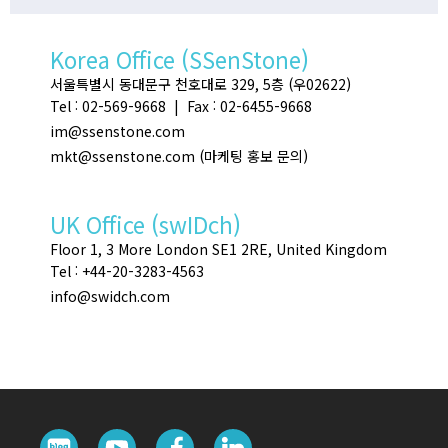
Korea Office (SSenStone)
서울특별시 동대문구 천호대로 329, 5층 (우02622)
Tel : 02-569-9668 | Fax : 02-6455-9668
im@ssenstone.com
mkt@ssenstone.com (마케팅 홍보 문의)
UK Office (swIDch)
Floor 1, 3 More London SE1 2RE, United Kingdom
Tel : +44-20-3283-4563
info@swidch.com