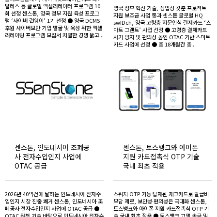
탈레스 등 글로벌 액셀러레이터 프로그램 10
영국 정부 혁신 기술, 상업성 갖춘 프로젝트
회 선정 센스톤, 영국 정부 지원 육성 프로그
지원 보조금 사업 통과 센스톤 글로벌 HQ
램 ‘사이버 런웨이’ 1기 선정 ● 영국 DCMS
swIDch, 영국 고령층 지문인식 결제카드 ‘스
후원 사이버보안 기업 발굴 및 육성 위한 엑셀
마트 그랜트’ 사업 선정 ● 고령층 결제카드
러레이팅 프로그램 모집서 치열한 경쟁 뚫고...
사기 방지 및 편의성 높인 OTAC 기반 스마트
카드 사업에 선정 ● 총 18개월간 총...
센스톤, 인도네시아 조폐공
센스톤, 토스뱅크와 아이폰
사 전자수입인지 사업에
지원 카드접촉식 OTP 기술
OTAC 공급
국내 최초 적용
2026년 40억건에 달하는 인도네시아 전자수
스위치 OTP 기능 탑재된 체크카드로 발급비
입인지 시장 진출 쾌거 센스톤, 인도네시아 조
부담 제로, 보안성·편의성은 극대화 센스톤,
폐공사 전자수입인지 사업에 OTAC 공급 ●
토스뱅크와 아이폰 지원 카드접촉식 OTP 기
OTAC 원천 기술 바탕으로 인도네시아 전자수
술 국내 최초 적용 ● 토스뱅크 고액 송금 및