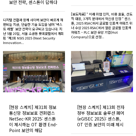
보안 전략, 센스톤이 답하다
[보도자료] " 미래 위협 인지, 비용 효율, 선도
적 대응, 3가지 분야에서 혁신성 인정 " 센스
디지털 전환과 함께 사이버 보안이 빠르게 재
톤, 2025 RSAC에서 글로벌 인포섹 어워즈 위
편되는 지금, 단순한 기술 도입을 넘어 '넥스
너 수상 2025 RSAC에서 열린 글로벌 인포섹
트 레벨’ 보안 전략이 요구되고 있습니다. 지
어워즈 – PLC 보안 유망 기업(Hot
난 5월 20일, 서울 소공동 롯데호텔에서 개최
Company)으로 선정...
된 ‘제2회 NSIS 2025 (Next Security
Innovation...
[현장 스케치] 제31회 정보
[현장 스케치] 제13회 전자
통신망 정보보호 컨퍼런스
정부 정보보호 솔루션 페어
NetSec-KR 2025: 센스톤
(eGISEC 2025): 센스톤,
이 제시하는 OT 환경 End-
OT 인증 보안의 미래 제시
Point 보안의 해답