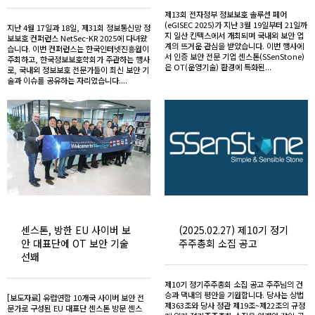
제13회 전자정부 정보보호 솔루션 페어
(eGISEC 2025)가 지난 3월 19일부터 21일까
지난 4월 17일과 18일, 제31회 정보통신망 정
지 일산 킨텍스에서 개최되며 국내외 보안 업
보보호 컨퍼런스 NetSec-KR 2025에 다녀왔
계의 뜨거운 관심을 받았습니다. 이번 행사에
습니다. 이번 컨퍼런스는 한국인터넷진흥원이
서 인증 보안 전문 기업 센스톤(SSenStone)
주최하고, 한국정보보호학회가 주관하는 행사
은 OT(운영기술) 환경에 특화된...
로, 국내외 정보보호 전문가들이 최신 보안 기
술과 이슈를 공유하는 자리였습니다....
센스톤, 방한 EU 사이버 보
(2025.02.27) 제10기 정기
안 대표단에 OT 보안 기술
주주총회 소집 공고
선봬
제10기 정기주주총회 소집 공고 주주님의 건
승과 댁내의 평안을 기원합니다. 당사는 상법
[보도자료] 유럽연합 10개국 사이버 보안 전
제363조와 당사 정관 제19조~제22조의 규정
문가로 구성된 EU 대표단 센스톤 방문 센스