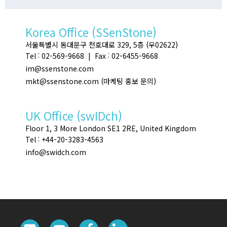
Korea Office (SSenStone)
서울특별시 동대문구 천호대로 329, 5층 (우02622)
Tel : 02-569-9668 | Fax : 02-6455-9668
im@ssenstone.com
mkt@ssenstone.com (마케팅 홍보 문의)
UK Office (swIDch)
Floor 1, 3 More London SE1 2RE, United Kingdom
Tel : +44-20-3283-4563
info@swidch.com