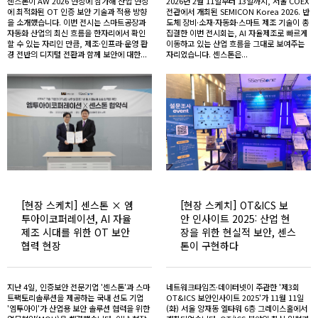
센스톤이 AW 2026 현장에 참가해 산업 현장
2026년 2월 11일부터 13일까지, 서울 COEX
에 최적화된 OT 인증 보안 기술과 적용 방향
전관에서 개최된 SEMICON Korea 2026. 반
을 소개했습니다. 이번 전시는 스마트공장과
도체 장비·소재·자동화·스마트 제조 기술이 총
자동화 산업의 최신 흐름을 한자리에서 확인
집결한 이번 전시회는, AI 자율제조로 빠르게
할 수 있는 자리인 만큼, 제조·인프라·운영 환
이동하고 있는 산업 흐름을 그대로 보여주는
경 전반의 디지털 전환과 함께 보안에 대한...
자리였습니다. 센스톤은...
[현장 스케치] 센스톤 × 엠
[현장 스케치] OT&ICS 보
투아이코퍼레이션, AI 자율
안 인사이트 2025: 산업 현
제조 시대를 위한 OT 보안
장을 위한 현실적 보안, 센스
협력 현장
톤이 구현하다
지난 4일, 인증보안 전문기업 '센스톤'과 스마
네트워크타임즈·데이터넷이 주관한 '제3회
트팩토리솔루션을 제공하는 국내 선도 기업
OT&ICS 보안인사이트 2025'가 11월 11일
'엠투아이'가 산업용 보안 솔루션 협력을 위한
(화) 서울 양재동 엘타워 6층 그레이스홀에서