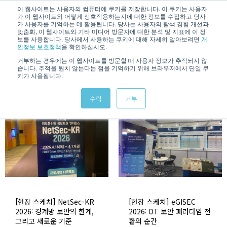
/
KOREAN
ENGLISH
이 웹사이트는 사용자의 컴퓨터에 쿠키를 저장합니다. 이 쿠키는 사용자
가 이 웹사이트와 어떻게 상호작용하는지에 대한 정보를 수집하고 당사
가 사용자를 기억하는 데 활용됩니다. 당사는 사용자의 탐색 경험 개선과
맞춤화, 이 웹사이트와 기타 미디어 방문자에 대한 분석 및 지표에 이 정
보를 사용합니다. 당사에서 사용하는 쿠키에 대해 자세히 알아보려면
개
인정보 보호정책
을 확인하십시오.
거부하는 경우에는 이 웹사이트를 방문할 때 사용자 정보가 추적되지 않
습니다. 추적을 원치 않는다는 점을 기억하기 위해 브라우저에서 단일 쿠
News & Information
키가 사용됩니다.
수락
거부
[현장 스케치] NetSec-KR
[현장 스케치] eGISEC
2026: 경계망 보안의 한계,
2026: OT 보안 패러다임 전
그리고 새로운 기준
환의 순간